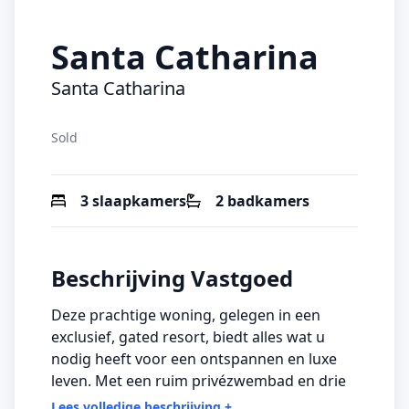
Santa Catharina
Santa Catharina
Sold
3 slaapkamers
2 badkamers
Beschrijving Vastgoed
Deze prachtige woning, gelegen in een
exclusief, gated resort, biedt alles wat u
nodig heeft voor een ontspannen en luxe
leven. Met een ruim privézwembad en drie
comfortabele slaapkamers, inclusief twee
Lees volledige beschrijving
+