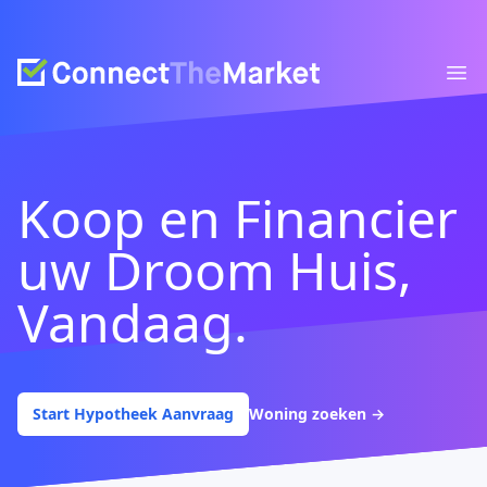
Connect The Market
Ope
Koop en Financier
uw Droom Huis,
Vandaag.
Start Hypotheek Aanvraag
Woning zoeken
→